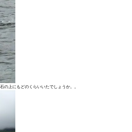
石の上にもどのくらいいたでしょうか。。