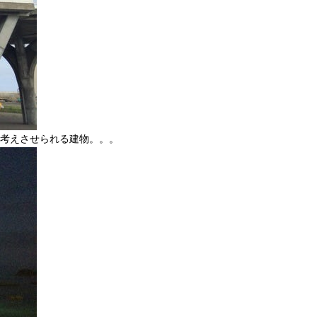
考えさせられる建物。。。