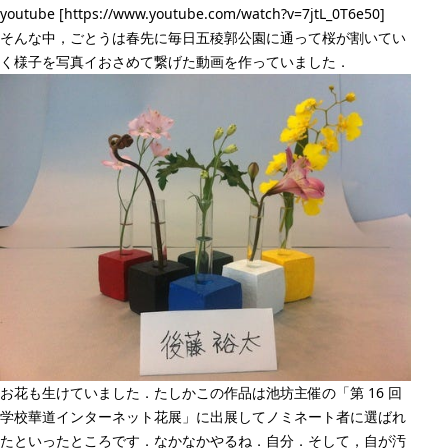
youtube [https://www.youtube.com/watch?v=7jtL_0T6e50]
そんな中，ごとうは春先に毎日五稜郭公園に通って桜が割いてい
く様子を写真イおさめて繋げた動画を作っていました．
お花も生けていました．たしかこの作品は池坊主催の「第 16 回
学校華道インターネット花展」に出展してノミネート者に選ばれ
たといったところです．なかなかやるね．自分．そして，自が汚