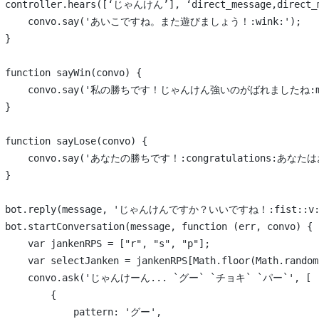
controller.hears([‘じゃんけん’], ‘direct_message,direct_me
    convo.say('あいこですね。また遊びましょう！:wink:');
}
function sayWin(convo) {
    convo.say('私の勝ちです！じゃんけん強いのがばれましたね:mu
}
function sayLose(convo) {
    convo.say('あなたの勝ちです！:congratulations:あな
}
bot.reply(message, 'じゃんけんですか？いいですね！:fist::v::
bot.startConversation(message, function (err, convo) {
    var jankenRPS = ["r", "s", "p"];
    var selectJanken = jankenRPS[Math.floor(Math.random
    convo.ask('じゃんけーん... `グー` `チョキ` `パー`', [
        {
            pattern: 'グー',