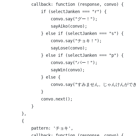
            callback: function (response, convo) {
                if (selectJanken === "r") {
                    convo.say("グー！");
                    sayAiko(convo);
                } else if (selectJanken === "s") {
                    convo.say("チョキ！");
                    sayLose(convo);
                } else if (selectJanken === "p") {
                    convo.say("パー！");
                    sayWin(convo);
                } else {
                    convo.say("すみません。じゃんけ
                }
                convo.next();
            }
        },
        {
            pattern: 'チョキ',
            callback: function (response, convo) {