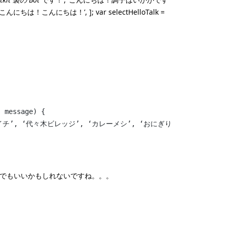
にちは！’, ]; var selectHelloTalk =
 message) {
コイチ’, ‘代々木ビレッジ’, ‘カレーメシ’, ‘おにぎり’, ‘もやし炒め’
 でもいいかもしれないですね。。。