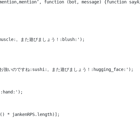
ntion,mention’, function (bot, message) {function sayA
scle:。また遊びましょう！:blush:');
たはお強いのですね:sushi:。また遊びましょう！:hugging_face:');
hand:');
() * jankenRPS.length)];