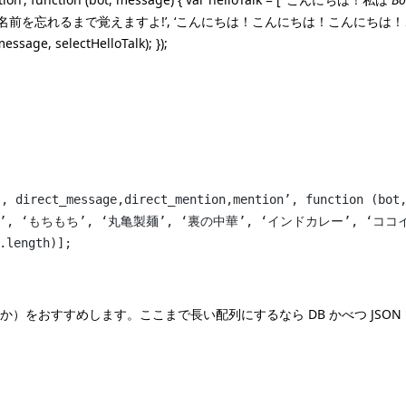
忘れるまで覚えますよ!’, ‘こんにちは！こんにちは！こんにちは！こんにちは！こん
essage, selectHelloTalk); });
ct_message,direct_mention,mention’, function (bot,
ッチン’, ‘もちもち’, ‘丸亀製麺’, ‘裏の中華’, ‘インドカレー’, ‘コ
.length)];
をおすすめします。ここまで長い配列にするなら DB かべつ JSON