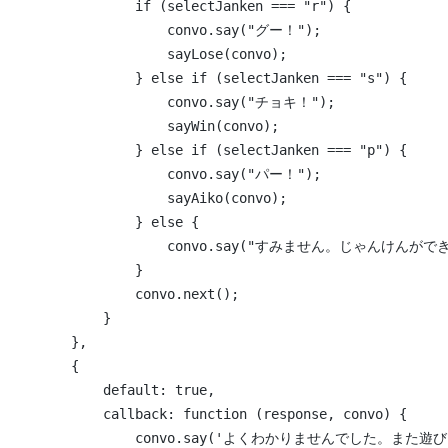
                if (selectJanken === "r") {
                    convo.say("グー！");
                    sayLose(convo);
                } else if (selectJanken === "s") {
                    convo.say("チョキ！");
                    sayWin(convo);
                } else if (selectJanken === "p") {
                    convo.say("パー！");
                    sayAiko(convo);
                } else {
                    convo.say("すみません。じゃんけ
                }
                convo.next();
            }
        },
        {
            default: true,
            callback: function (response, convo) {
                convo.say('よくわかりませんでした。また遊