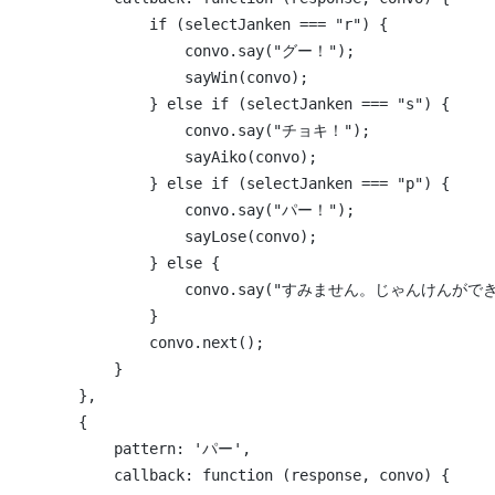
                if (selectJanken === "r") {
                    convo.say("グー！");
                    sayWin(convo);
                } else if (selectJanken === "s") {
                    convo.say("チョキ！");
                    sayAiko(convo);
                } else if (selectJanken === "p") {
                    convo.say("パー！");
                    sayLose(convo);
                } else {
                    convo.say("すみません。じゃんけ
                }
                convo.next();
            }
        },
        {
            pattern: 'パー',
            callback: function (response, convo) {