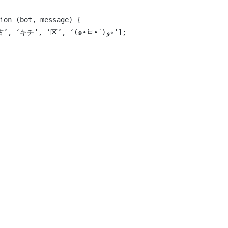
on (bot, message) {
 var omikujiArray = [‘吉’ ,’小吉’ ,’大吉’ ,’中吉’ ,’半吉’ ,’末小吉’ ,’末吉’ ,’凶’ ,’半凶’ ,’小凶’ ,’末凶’ ,’大凶’, ‘古’, ‘キチ’, ‘区’, ‘(๑•̀ㅂ•́)و✧’];