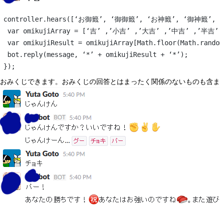
controller.hears([‘お御籤’, ‘御御籤’, ‘お神籤’, ‘御神籤’, ‘おみく
 var omikujiResult = omikujiArray[Math.floor(Math.rando
 bot.reply(message, ‘*’ + omikujiResult + ‘*’);
});
おみくじできます。おみくじの回答とはまったく関係のないものも含ま