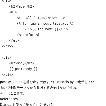
<div>
    <h2>Tags</h2>
    <ul>
        <!-- all() じゃなかった -->
        {% for tag in post.tags.all %}
            <li>{{ tag.name }}</li>
        {% endfor %}
    </ul>
</div>
<div>
    <h2>Body</h2>
    {{ post.body }}
</div>
post から tags を呼び出すのはすでに models.py で定義してい
るので中間テーブルから参照する必要はないですね。
今日はここまで。
References
Django を使って作っていく その 2,