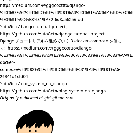
https://medium.com/@gggooottto/django-
%E3%82%92%E4%BD%BF%E3%81%A3%E3%81%A6%E4%BD%9C%E
%E3%81%9D%E3%81%AE2-6d3a56256fdd
YutaGoto/django_tutorial_project,
https://github.com/YutaGoto/django_tutorial_project
Django チュートリアルを進めていく 3 (docker-compose を使っ
て),
https://medium.com/@gggooottto/django-
%E3%83%81%E3%83%A5%E3%83%BC%E3%83%88%E3%83%AA%E
docker-
compose%E3%82%92%E4%BD%BF%E3%81%A3%E3%81%A6-
26341d1cfd04
YutaGoto/blog_system_on_django,
https://github.com/YutaGoto/blog_system_on_django
Originally published at
gist.github.com
.