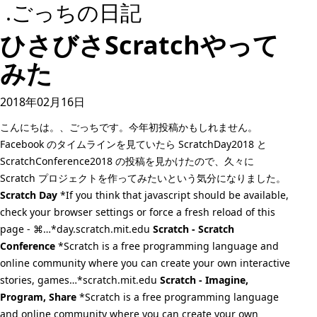
.ごっちの日記
ひさびさScratchやって
みた
2018年02月16日
こんにちは。、ごっちです。今年初投稿かもしれません。
Facebook のタイムラインを見ていたら ScratchDay2018 と
ScratchConference2018 の投稿を見かけたので、久々に
Scratch プロジェクトを作ってみたいという気分になりました。
Scratch Day
*If you think that javascript should be available,
check your browser settings or force a fresh reload of this
page - ⌘…*day.scratch.mit.edu
Scratch - Scratch
Conference
*Scratch is a free programming language and
online community where you can create your own interactive
stories, games…*scratch.mit.edu
Scratch - Imagine,
Program, Share
*Scratch is a free programming language
and online community where you can create your own