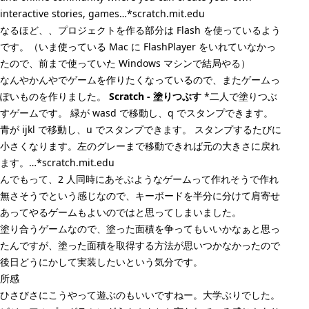
interactive stories, games…*scratch.mit.edu
なるほど、、プロジェクトを作る部分は Flash を使っているよう
です。（いま使っている Mac に FlashPlayer をいれていなかっ
たので、前まで使っていた Windows マシンで結局やる）
なんやかんやでゲームを作りたくなっているので、またゲームっ
ぽいものを作りました。
Scratch - 塗りつぶす
*二人で塗りつぶ
すゲームです。 緑が wasd で移動し、q でスタンプできます。
青が ijkl で移動し、u でスタンプできます。 スタンプするたびに
小さくなります。左のグレーまで移動できれば元の大きさに戻れ
ます。…*scratch.mit.edu
んでもって、2 人同時にあそぶようなゲームって作れそうで作れ
無さそうでという感じなので、キーボードを半分に分けて肩寄せ
あってやるゲームもよいのではと思ってしまいました。
塗り合うゲームなので、塗った面積を争ってもいいかなぁと思っ
たんですが、塗った面積を取得する方法が思いつかなかったので
後日どうにかして実装したいという気分です。
所感
ひさびさにこうやって遊ぶのもいいですねー。大学ぶりでした。