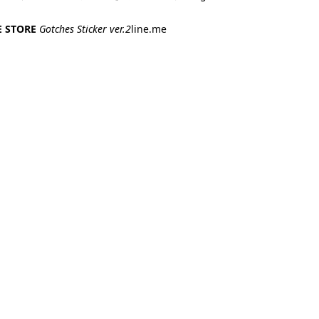
NE STORE
Gotches Sticker ver.2
line.me