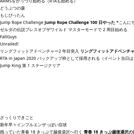
ARMS
をがっつり始める（
RTA
も始める）
どうぶつの森
もじぴったん
Jump Rope Challenge
Jump Rope Challenge 100 日やった
*こんにち
ゼルダの伝説ブレスオブザワイルド マスターモード
で 2 周目始める
FallGuys
Unrailed!
リングフィットアドベンチャー
2 年目突入
リングフィットアドベンチャ
RTA in Japan 2020
バックアップ枠として採用される（イベント当日は
Jump King
第 1 ステージクリア
ざっくりできごと
新年早々インフルエンザっぽい症状
残っていた青春 18 きっぷで越後湯沢へ行く
青春 18 きっぷ越後湯沢