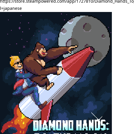
https://store.steampowered.com/app/1727810/Diamond_Hands_T
l=japanese