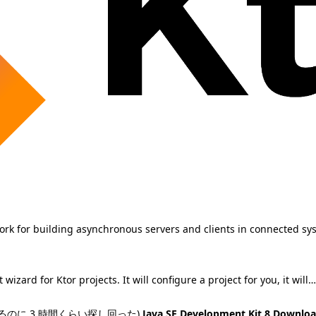
ork for building asynchronous servers and clients in connected sys
wizard for Ktor projects. It will configure a project for you, it will…
つけるのに 3 時間くらい探し回った)
Java SE Development Kit 8 Downlo