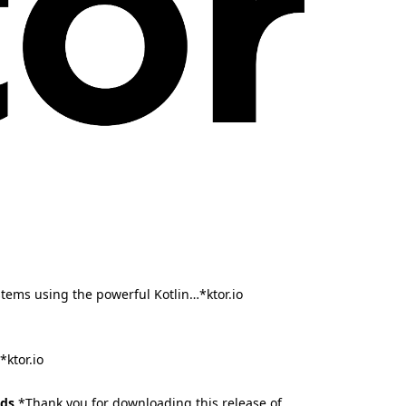
tems using the powerful Kotlin…*ktor.io
*ktor.io
ads
*Thank you for downloading this release of