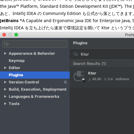
the Java™ Platform, Standard Edition Development Kit (JDK™). The
あと、IntelliJ IDEA の Community Edition も公式から落とし
JetBrains
*A Capable and Ergonomic Java IDE for Enterprise Java,
IntelliJ IDEA を立ち上げたら速攻で環境設定を開いて Ktor という