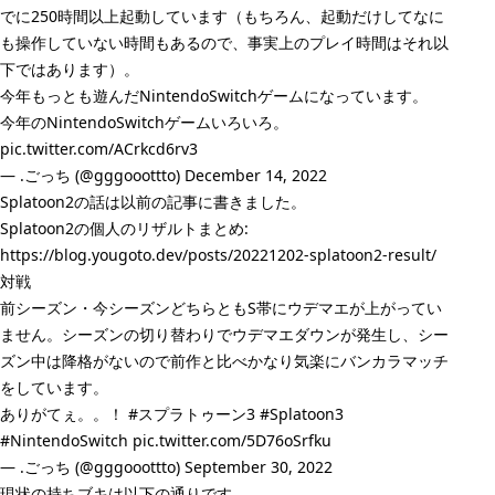
でに250時間以上起動しています（もちろん、起動だけしてなに
も操作していない時間もあるので、事実上のプレイ時間はそれ以
下ではあります）。
今年もっとも遊んだNintendoSwitchゲームになっています。
今年のNintendoSwitchゲームいろいろ。
pic.twitter.com/ACrkcd6rv3
— .ごっち (@gggooottto)
December 14, 2022
Splatoon2の話は以前の記事に書きました。
Splatoon2の個人のリザルトまとめ:
https://blog.yougoto.dev/posts/20221202-splatoon2-result/
対戦
前シーズン・今シーズンどちらともS帯にウデマエが上がってい
ません。シーズンの切り替わりでウデマエダウンが発生し、シー
ズン中は降格がないので前作と比べかなり気楽にバンカラマッチ
をしています。
ありがてぇ。。！
#スプラトゥーン3
#Splatoon3
#NintendoSwitch
pic.twitter.com/5D76oSrfku
— .ごっち (@gggooottto)
September 30, 2022
現状の持ちブキは以下の通りです。