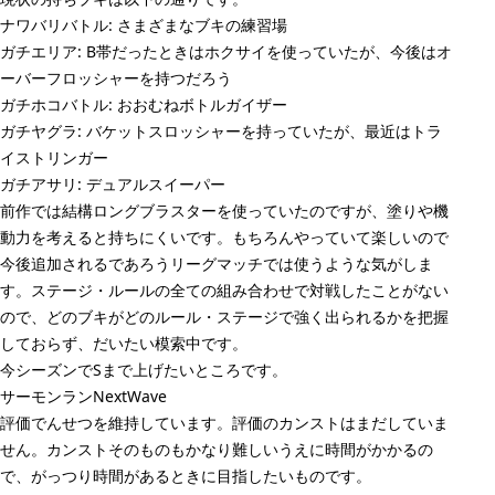
ナワバリバトル: さまざまなブキの練習場
ガチエリア: B帯だったときはホクサイを使っていたが、今後はオ
ーバーフロッシャーを持つだろう
ガチホコバトル: おおむねボトルガイザー
ガチヤグラ: バケットスロッシャーを持っていたが、最近はトラ
イストリンガー
ガチアサリ: デュアルスイーパー
前作では結構ロングブラスターを使っていたのですが、塗りや機
動力を考えると持ちにくいです。もちろんやっていて楽しいので
今後追加されるであろうリーグマッチでは使うような気がしま
す。ステージ・ルールの全ての組み合わせで対戦したことがない
ので、どのブキがどのルール・ステージで強く出られるかを把握
しておらず、だいたい模索中です。
今シーズンでSまで上げたいところです。
サーモンランNextWave
評価でんせつを維持しています。評価のカンストはまだしていま
せん。カンストそのものもかなり難しいうえに時間がかかるの
で、がっつり時間があるときに目指したいものです。