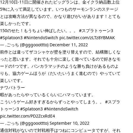
12月10日-11日に開催されたビッグランは、金イクラ納品数上位
5%に入って満足しています。いつものサーモンランのステージ
とは攻略方法が異なるので、かなり遊びがいがあります！とても
楽しかったです。
150のせた！もうちょい伸ばしたい。。。
#スプラトゥーン3
#Splatoon3
#NintendoSwitch
pic.twitter.com/zLTz8YBMAK
— .ごっち (@gggooottto)
December 11, 2022
前作とは違ってザコシャケが壁を塗り替えすので、結構難しくな
ったと思います。それでも十分に楽しく遊べているので好きなモ
ードの1つです。バンカラマッチのような勝ち負けがあるものよ
りも、協力ゲームほうが（だいたいうまく進むので）やっていて
楽しいです。
ナワバトラー
暇があったらやっているくらいにハマっています。
こういうゲーム好きすぎるからずっとやってしまう。。
#スプラ
トゥーン3
#Splatoon3
#NintendoSwitch
pic.twitter.com/PD2ZcxRdE4
— .ごっち (@gggooottto)
September 10, 2022
通信対戦がないので対戦相手はつねにコンピュータですが、それ