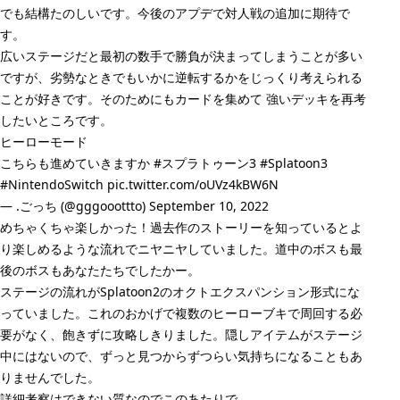
でも結構たのしいです。今後のアプデで対人戦の追加に期待で
す。
広いステージだと最初の数手で勝負が決まってしまうことが多い
ですが、劣勢なときでもいかに逆転するかをじっくり考えられる
ことが好きです。そのためにもカードを集めて 強いデッキを再考
したいところです。
ヒーローモード
こちらも進めていきますか
#スプラトゥーン3
#Splatoon3
#NintendoSwitch
pic.twitter.com/oUVz4kBW6N
— .ごっち (@gggooottto)
September 10, 2022
めちゃくちゃ楽しかった！過去作のストーリーを知っているとよ
り楽しめるような流れでニヤニヤしていました。道中のボスも最
後のボスもあなたたちでしたかー。
ステージの流れがSplatoon2のオクトエクスパンション形式にな
っていました。これのおかげで複数のヒーローブキで周回する必
要がなく、飽きずに攻略しきりました。隠しアイテムがステージ
中にはないので、ずっと見つからずつらい気持ちになることもあ
りませんでした。
詳細考察はできない質なのでこのあたりで。