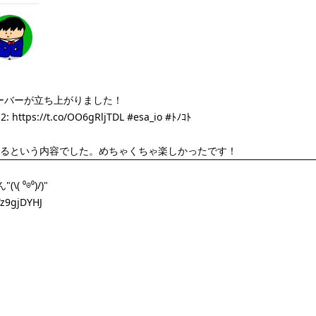
念サーバーが立ち上がりました！
a2:
https://t.co/OO6gRljTDL
#esa_io
#ﾄﾉｺﾄ
るという内容でした。めちゃくちゃ楽しかったです！
(\( ⁰⊖⁰)/)"
Tz9gjDYHJ