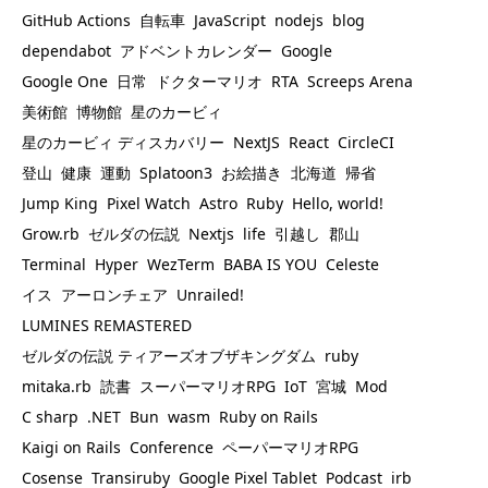
GitHub Actions
自転車
JavaScript
nodejs
blog
dependabot
アドベントカレンダー
Google
Google One
日常
ドクターマリオ
RTA
Screeps Arena
美術館
博物館
星のカービィ
星のカービィ ディスカバリー
NextJS
React
CircleCI
登山
健康
運動
Splatoon3
お絵描き
北海道
帰省
Jump King
Pixel Watch
Astro
Ruby
Hello, world!
Grow.rb
ゼルダの伝説
Nextjs
life
引越し
郡山
Terminal
Hyper
WezTerm
BABA IS YOU
Celeste
イス
アーロンチェア
Unrailed!
LUMINES REMASTERED
ゼルダの伝説 ティアーズオブザキングダム
ruby
mitaka.rb
読書
スーパーマリオRPG
IoT
宮城
Mod
C sharp
.NET
Bun
wasm
Ruby on Rails
Kaigi on Rails
Conference
ペーパーマリオRPG
Cosense
Transiruby
Google Pixel Tablet
Podcast
irb