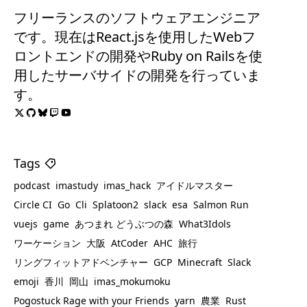
フリーランスのソフトウェアエンジニア
です。現在はReact.jsを使用したWebフ
ロントエンドの開発やRuby on Railsを使
用したサーバサイドの開発を行っていま
す。
Tags
podcast
imastudy
imas_hack
アイドルマスター
Circle CI
Go
Cli
Splatoon2
slack
esa
Salmon Run
vuejs
game
あつまれ どうぶつの森
What3Idols
ワーケーション
大阪
AtCoder
AHC
旅行
リングフィットアドベンチャー
GCP
Minecraft
Slack
emoji
香川
岡山
imas_mokumoku
Pogostuck Rage with your Friends
yarn
農業
Rust