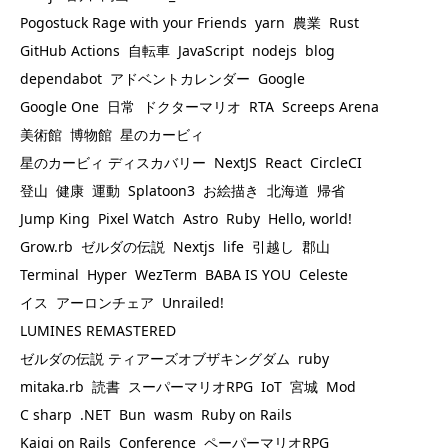
Pogostuck Rage with your Friends
yarn
農業
Rust
GitHub Actions
自転車
JavaScript
nodejs
blog
dependabot
アドベントカレンダー
Google
Google One
日常
ドクターマリオ
RTA
Screeps Arena
美術館
博物館
星のカービィ
星のカービィ ディスカバリー
NextJS
React
CircleCI
登山
健康
運動
Splatoon3
お絵描き
北海道
帰省
Jump King
Pixel Watch
Astro
Ruby
Hello, world!
Grow.rb
ゼルダの伝説
Nextjs
life
引越し
郡山
Terminal
Hyper
WezTerm
BABA IS YOU
Celeste
イス
アーロンチェア
Unrailed!
LUMINES REMASTERED
ゼルダの伝説 ティアーズオブザキングダム
ruby
mitaka.rb
読書
スーパーマリオRPG
IoT
宮城
Mod
C sharp
.NET
Bun
wasm
Ruby on Rails
Kaigi on Rails
Conference
ペーパーマリオRPG