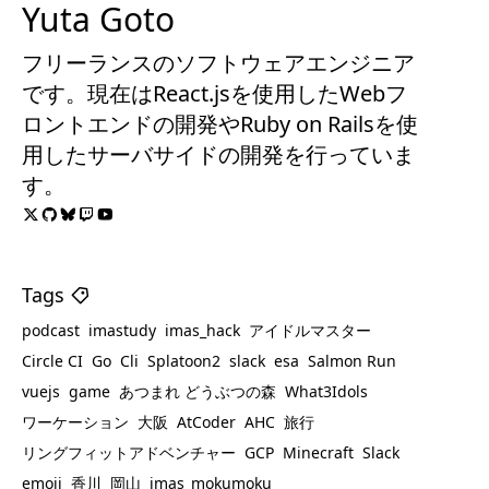
Yuta Goto
フリーランスのソフトウェアエンジニア
です。現在はReact.jsを使用したWebフ
ロントエンドの開発やRuby on Railsを使
用したサーバサイドの開発を行っていま
す。
Tags
podcast
imastudy
imas_hack
アイドルマスター
Circle CI
Go
Cli
Splatoon2
slack
esa
Salmon Run
vuejs
game
あつまれ どうぶつの森
What3Idols
ワーケーション
大阪
AtCoder
AHC
旅行
リングフィットアドベンチャー
GCP
Minecraft
Slack
emoji
香川
岡山
imas_mokumoku