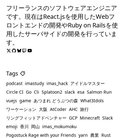
フリーランスのソフトウェアエンジニア
です。現在はReact.jsを使用したWebフ
ロントエンドの開発やRuby on Railsを使
用したサーバサイドの開発を行っていま
す。
Tags
podcast
imastudy
imas_hack
アイドルマスター
Circle CI
Go
Cli
Splatoon2
slack
esa
Salmon Run
vuejs
game
あつまれ どうぶつの森
What3Idols
ワーケーション
大阪
AtCoder
AHC
旅行
リングフィットアドベンチャー
GCP
Minecraft
Slack
emoji
香川
岡山
imas_mokumoku
Pogostuck Rage with your Friends
yarn
農業
Rust