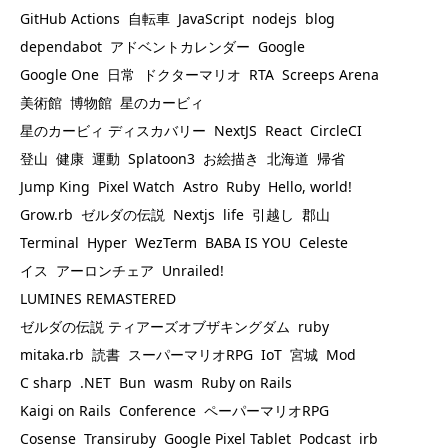
GitHub Actions
自転車
JavaScript
nodejs
blog
dependabot
アドベントカレンダー
Google
Google One
日常
ドクターマリオ
RTA
Screeps Arena
美術館
博物館
星のカービィ
星のカービィ ディスカバリー
NextJS
React
CircleCI
登山
健康
運動
Splatoon3
お絵描き
北海道
帰省
Jump King
Pixel Watch
Astro
Ruby
Hello, world!
Grow.rb
ゼルダの伝説
Nextjs
life
引越し
郡山
Terminal
Hyper
WezTerm
BABA IS YOU
Celeste
イス
アーロンチェア
Unrailed!
LUMINES REMASTERED
ゼルダの伝説 ティアーズオブザキングダム
ruby
mitaka.rb
読書
スーパーマリオRPG
IoT
宮城
Mod
C sharp
.NET
Bun
wasm
Ruby on Rails
Kaigi on Rails
Conference
ペーパーマリオRPG
Cosense
Transiruby
Google Pixel Tablet
Podcast
irb