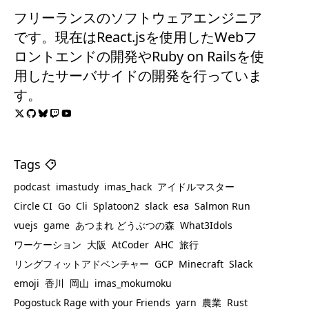
フリーランスのソフトウェアエンジニア
です。現在はReact.jsを使用したWebフ
ロントエンドの開発やRuby on Railsを使
用したサーバサイドの開発を行っていま
す。
Tags
podcast
imastudy
imas_hack
アイドルマスター
Circle CI
Go
Cli
Splatoon2
slack
esa
Salmon Run
vuejs
game
あつまれ どうぶつの森
What3Idols
ワーケーション
大阪
AtCoder
AHC
旅行
リングフィットアドベンチャー
GCP
Minecraft
Slack
emoji
香川
岡山
imas_mokumoku
Pogostuck Rage with your Friends
yarn
農業
Rust