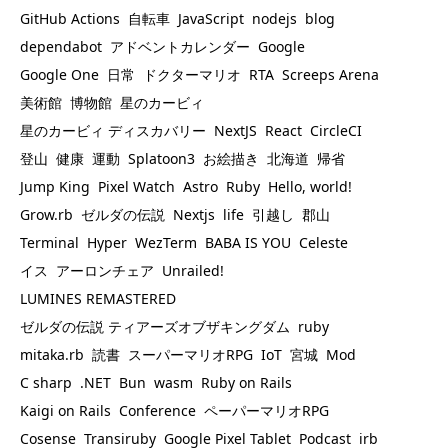
GitHub Actions
自転車
JavaScript
nodejs
blog
dependabot
アドベントカレンダー
Google
Google One
日常
ドクターマリオ
RTA
Screeps Arena
美術館
博物館
星のカービィ
星のカービィ ディスカバリー
NextJS
React
CircleCI
登山
健康
運動
Splatoon3
お絵描き
北海道
帰省
Jump King
Pixel Watch
Astro
Ruby
Hello, world!
Grow.rb
ゼルダの伝説
Nextjs
life
引越し
郡山
Terminal
Hyper
WezTerm
BABA IS YOU
Celeste
イス
アーロンチェア
Unrailed!
LUMINES REMASTERED
ゼルダの伝説 ティアーズオブザキングダム
ruby
mitaka.rb
読書
スーパーマリオRPG
IoT
宮城
Mod
C sharp
.NET
Bun
wasm
Ruby on Rails
Kaigi on Rails
Conference
ペーパーマリオRPG
Cosense
Transiruby
Google Pixel Tablet
Podcast
irb