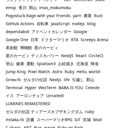
emoji
香川
岡山
imas_mokumoku
Pogostuck Rage with your Friends
yarn
農業
Rust
GitHub Actions
自転車
JavaScript
nodejs
blog
dependabot
アドベントカレンダー
Google
Google One
日常
ドクターマリオ
RTA
Screeps Arena
美術館
博物館
星のカービィ
星のカービィ ディスカバリー
NextJS
React
CircleCI
登山
健康
運動
Splatoon3
お絵描き
北海道
帰省
Jump King
Pixel Watch
Astro
Ruby
Hello, world!
Grow.rb
ゼルダの伝説
Nextjs
life
引越し
郡山
Terminal
Hyper
WezTerm
BABA IS YOU
Celeste
イス
アーロンチェア
Unrailed!
LUMINES REMASTERED
ゼルダの伝説 ティアーズオブザキングダム
ruby
mitaka.rb
読書
スーパーマリオRPG
IoT
宮城
Mod
C sharp
.NET
Bun
wasm
Ruby on Rails