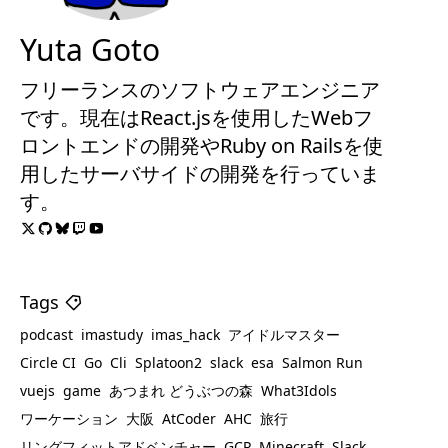
Yuta Goto
フリーランスのソフトウェアエンジニア
です。現在はReact.jsを使用したWebフ
ロントエンドの開発やRuby on Railsを使
用したサーバサイドの開発を行っていま
す。
Tags
podcast
imastudy
imas_hack
アイドルマスター
Circle CI
Go
Cli
Splatoon2
slack
esa
Salmon Run
vuejs
game
あつまれ どうぶつの森
What3Idols
ワーケーション
大阪
AtCoder
AHC
旅行
リングフィットアドベンチャー
GCP
Minecraft
Slack