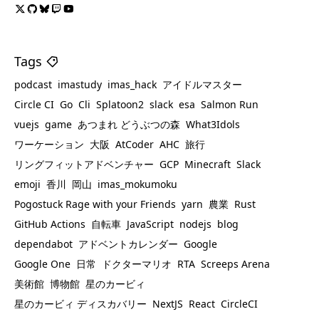
Tags
podcast
imastudy
imas_hack
アイドルマスター
Circle CI
Go
Cli
Splatoon2
slack
esa
Salmon Run
vuejs
game
あつまれ どうぶつの森
What3Idols
ワーケーション
大阪
AtCoder
AHC
旅行
リングフィットアドベンチャー
GCP
Minecraft
Slack
emoji
香川
岡山
imas_mokumoku
Pogostuck Rage with your Friends
yarn
農業
Rust
GitHub Actions
自転車
JavaScript
nodejs
blog
dependabot
アドベントカレンダー
Google
Google One
日常
ドクターマリオ
RTA
Screeps Arena
美術館
博物館
星のカービィ
星のカービィ ディスカバリー
NextJS
React
CircleCI