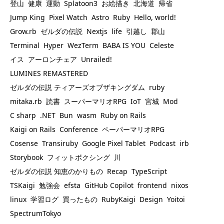
登山
健康
運動
Splatoon3
お絵描き
北海道
帰省
Jump King
Pixel Watch
Astro
Ruby
Hello, world!
Grow.rb
ゼルダの伝説
Nextjs
life
引越し
郡山
Terminal
Hyper
WezTerm
BABA IS YOU
Celeste
イス
アーロンチェア
Unrailed!
LUMINES REMASTERED
ゼルダの伝説 ティアーズオブザキングダム
ruby
mitaka.rb
読書
スーパーマリオRPG
IoT
宮城
Mod
C sharp
.NET
Bun
wasm
Ruby on Rails
Kaigi on Rails
Conference
ペーパーマリオRPG
Cosense
Transiruby
Google Pixel Tablet
Podcast
irb
Storybook
フィットボクシング
川
ゼルダの伝説 知恵のかりもの
Recap
TypeScript
TSKaigi
勉強会
efsta
GitHub Copilot
frontend
nixos
linux
学習ログ
買ったもの
RubyKaigi
Design
Yoitoi
SpectrumTokyo