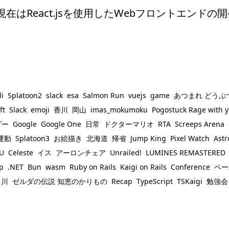
eact.jsを使用したWebフロントエンドの開発やR
li
Splatoon2
slack
esa
Salmon Run
vuejs
game
あつまれ どうぶ
ft
Slack
emoji
香川
岡山
imas_mokumoku
Pogostuck Rage with y
ダー
Google
Google One
日常
ドクターマリオ
RTA
Screeps Arena
運動
Splatoon3
お絵描き
北海道
帰省
Jump King
Pixel Watch
Astr
OU
Celeste
イス
アーロンチェア
Unrailed!
LUMINES REMASTERED
p
.NET
Bun
wasm
Ruby on Rails
Kaigi on Rails
Conference
ペー
川
ゼルダの伝説 知恵のかりもの
Recap
TypeScript
TSKaigi
勉強会