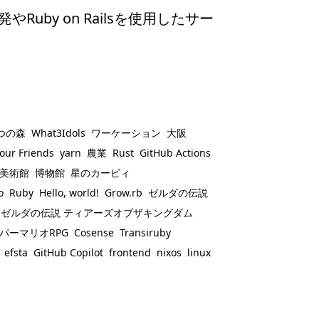
uby on Railsを使用したサー
つの森
What3Idols
ワーケーション
大阪
our Friends
yarn
農業
Rust
GitHub Actions
美術館
博物館
星のカービィ
o
Ruby
Hello, world!
Grow.rb
ゼルダの伝説
ゼルダの伝説 ティアーズオブザキングダム
パーマリオRPG
Cosense
Transiruby
efsta
GitHub Copilot
frontend
nixos
linux