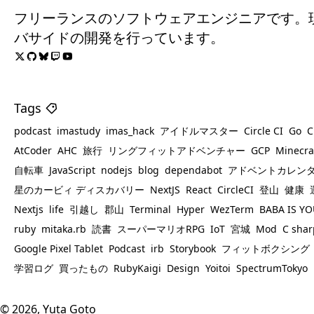
フリーランスのソフトウェアエンジニアです。現在はR
バサイドの開発を行っています。
Tags
podcast
imastudy
imas_hack
アイドルマスター
Circle CI
Go
C
AtCoder
AHC
旅行
リングフィットアドベンチャー
GCP
Minecra
自転車
JavaScript
nodejs
blog
dependabot
アドベントカレン
星のカービィ ディスカバリー
NextJS
React
CircleCI
登山
健康
Nextjs
life
引越し
郡山
Terminal
Hyper
WezTerm
BABA IS Y
ruby
mitaka.rb
読書
スーパーマリオRPG
IoT
宮城
Mod
C shar
Google Pixel Tablet
Podcast
irb
Storybook
フィットボクシング
学習ログ
買ったもの
RubyKaigi
Design
Yoitoi
SpectrumTokyo
© 2026, Yuta Goto