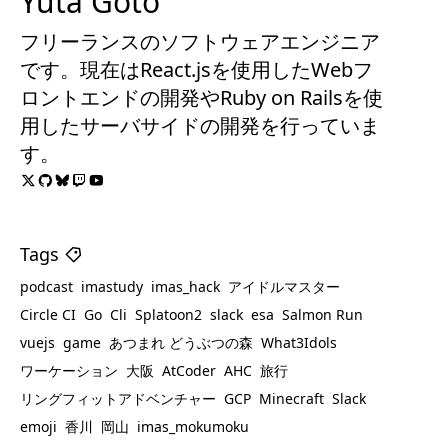
Yuta Goto
フリーランスのソフトウェアエンジニア
です。現在はReact.jsを使用したWebフ
ロントエンドの開発やRuby on Railsを使
用したサーバサイドの開発を行っていま
す。
Tags
podcast
imastudy
imas_hack
アイドルマスター
Circle CI
Go
Cli
Splatoon2
slack
esa
Salmon Run
vuejs
game
あつまれ どうぶつの森
What3Idols
ワーケーション
大阪
AtCoder
AHC
旅行
リングフィットアドベンチャー
GCP
Minecraft
Slack
emoji
香川
岡山
imas_mokumoku