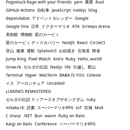
Pogostuck Rage with your Friends
yarn
農業
Rust
GitHub Actions
自転車
JavaScript
nodejs
blog
dependabot
アドベントカレンダー
Google
Google One
日常
ドクターマリオ
RTA
Screeps Arena
美術館
博物館
星のカービィ
星のカービィ ディスカバリー
NextJS
React
CircleCI
登山
健康
運動
Splatoon3
お絵描き
北海道
帰省
Jump King
Pixel Watch
Astro
Ruby
Hello, world!
Grow.rb
ゼルダの伝説
Nextjs
life
引越し
郡山
Terminal
Hyper
WezTerm
BABA IS YOU
Celeste
イス
アーロンチェア
Unrailed!
LUMINES REMASTERED
ゼルダの伝説 ティアーズオブザキングダム
ruby
mitaka.rb
読書
スーパーマリオRPG
IoT
宮城
Mod
C sharp
.NET
Bun
wasm
Ruby on Rails
Kaigi on Rails
Conference
ペーパーマリオRPG