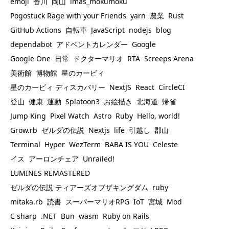
emoji
香川
岡山
imas_mokumoku
Pogostuck Rage with your Friends
yarn
農業
Rust
GitHub Actions
自転車
JavaScript
nodejs
blog
dependabot
アドベントカレンダー
Google
Google One
日常
ドクターマリオ
RTA
Screeps Arena
美術館
博物館
星のカービィ
星のカービィ ディスカバリー
NextJS
React
CircleCI
登山
健康
運動
Splatoon3
お絵描き
北海道
帰省
Jump King
Pixel Watch
Astro
Ruby
Hello, world!
Grow.rb
ゼルダの伝説
Nextjs
life
引越し
郡山
Terminal
Hyper
WezTerm
BABA IS YOU
Celeste
イス
アーロンチェア
Unrailed!
LUMINES REMASTERED
ゼルダの伝説 ティアーズオブザキングダム
ruby
mitaka.rb
読書
スーパーマリオRPG
IoT
宮城
Mod
C sharp
.NET
Bun
wasm
Ruby on Rails